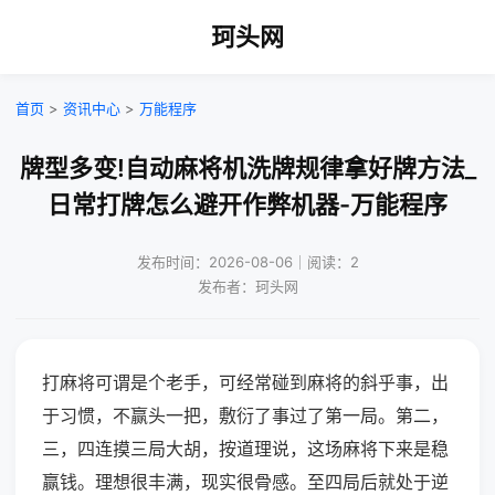
珂头网
首页
>
资讯中心
>
万能程序
牌型多变!自动麻将机洗牌规律拿好牌方法_
日常打牌怎么避开作弊机器-万能程序
发布时间：2026-08-06｜阅读：2
发布者：珂头网
打麻将可谓是个老手，可经常碰到麻将的斜乎事，出
于习惯，不赢头一把，敷衍了事过了第一局。第二，
三，四连摸三局大胡，按道理说，这场麻将下来是稳
赢钱。理想很丰满，现实很骨感。至四局后就处于逆