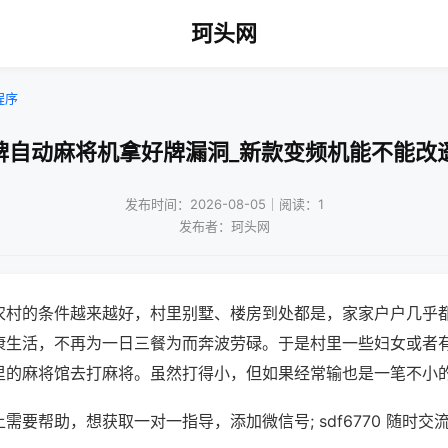
珂头网
程序
牌自动麻将机拿好牌漏洞_新款变频机能不能改
发布时间：2026-08-05｜阅读：1
发布者：珂头网
农村的条件越来越好，村里别墅、楼房到处都是，家家户户几乎
康生活，不再为一日三餐为而奔波劳碌。于是村里一些妇女或者
里的麻将馆去打麻将。虽然打得小，但如果经常输也是一笔不小
需要帮助，想获取一对一指导，添加微信号; sdf6770 随时交流