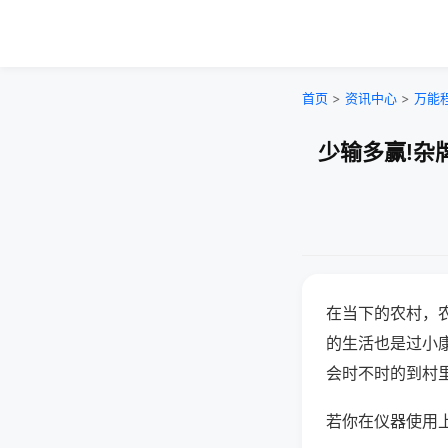
首页
>
资讯中心
>
万能
少输多赢!杂
在当下的农村，
的生活也是过小
会时不时的到村
若你在仪器使用上