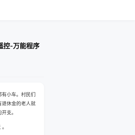
遥控-万能程序
都有小车。村民们
有退休金的老人就
的开支。
 。