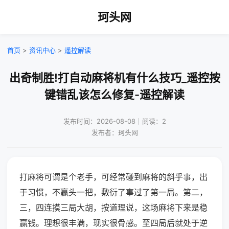
珂头网
首页
>
资讯中心
>
遥控解读
出奇制胜!打自动麻将机有什么技巧_遥控按
键错乱该怎么修复-遥控解读
发布时间：2026-08-08｜阅读：2
发布者：珂头网
打麻将可谓是个老手，可经常碰到麻将的斜乎事，出
于习惯，不赢头一把，敷衍了事过了第一局。第二，
三，四连摸三局大胡，按道理说，这场麻将下来是稳
赢钱。理想很丰满，现实很骨感。至四局后就处于逆