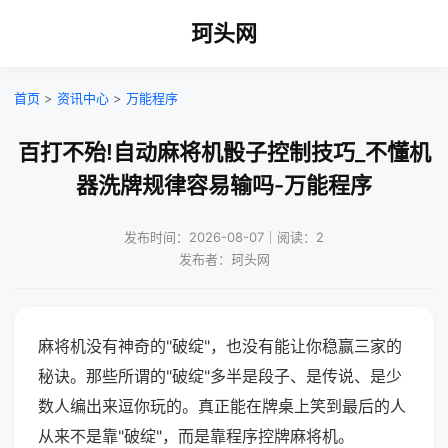
珂头网
首页
>
资讯中心
>
万能程序
百打不殆!自动麻将机骰子控制技巧_不懂机
器洗牌规律容易输吗-万能程序
发布时间：2026-08-07｜阅读：2
发布者：珂头网
麻将机没有神奇的"破绽"，也没有能让你稳赢三家的
秘诀。那些所谓的"破绽"多半是段子、是传说、是少
数人编出来逗你玩的。真正能在牌桌上笑到最后的人
从来不是靠"破绽"，而是靠程序控牌麻将机。