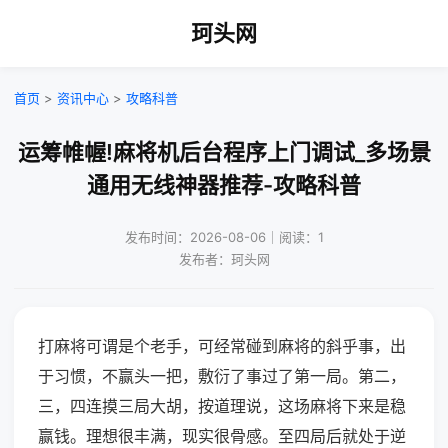
珂头网
首页
>
资讯中心
>
攻略科普
运筹帷幄!麻将机后台程序上门调试_多场景
通用无线神器推荐-攻略科普
发布时间：2026-08-06｜阅读：1
发布者：珂头网
打麻将可谓是个老手，可经常碰到麻将的斜乎事，出
于习惯，不赢头一把，敷衍了事过了第一局。第二，
三，四连摸三局大胡，按道理说，这场麻将下来是稳
赢钱。理想很丰满，现实很骨感。至四局后就处于逆