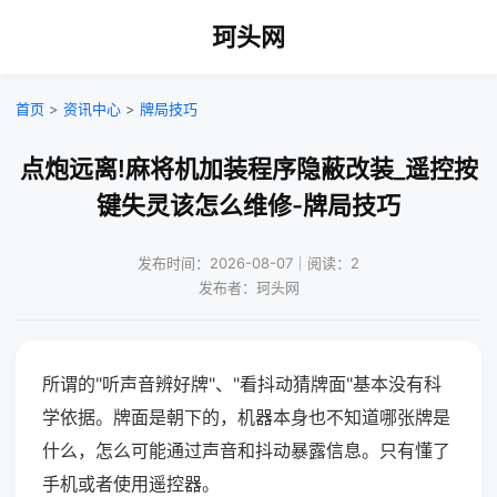
珂头网
首页
>
资讯中心
>
牌局技巧
点炮远离!麻将机加装程序隐蔽改装_遥控按
键失灵该怎么维修-牌局技巧
发布时间：2026-08-07｜阅读：2
发布者：珂头网
所谓的"听声音辨好牌"、"看抖动猜牌面"基本没有科
学依据。牌面是朝下的，机器本身也不知道哪张牌是
什么，怎么可能通过声音和抖动暴露信息。只有懂了
手机或者使用遥控器。