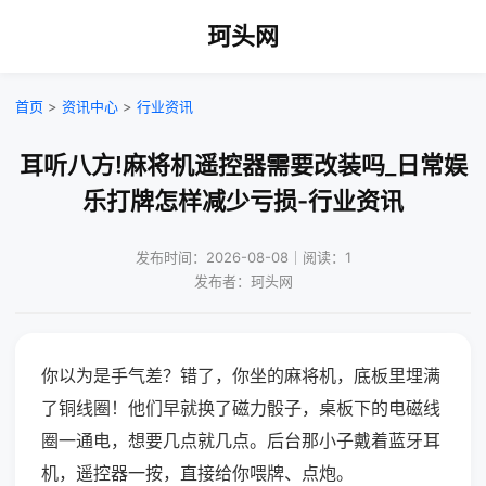
珂头网
首页
>
资讯中心
>
行业资讯
耳听八方!麻将机遥控器需要改装吗_日常娱
乐打牌怎样减少亏损-行业资讯
发布时间：2026-08-08｜阅读：1
发布者：珂头网
你以为是手气差？错了，你坐的麻将机，底板里埋满
了铜线圈！他们早就换了磁力骰子，桌板下的电磁线
圈一通电，想要几点就几点。后台那小子戴着蓝牙耳
机，遥控器一按，直接给你喂牌、点炮。