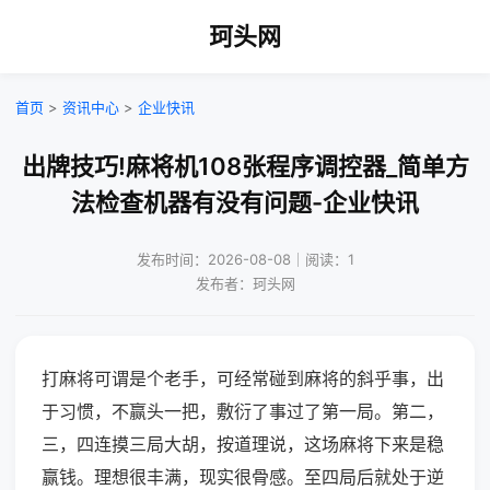
珂头网
首页
>
资讯中心
>
企业快讯
出牌技巧!麻将机108张程序调控器_简单方
法检查机器有没有问题-企业快讯
发布时间：2026-08-08｜阅读：1
发布者：珂头网
打麻将可谓是个老手，可经常碰到麻将的斜乎事，出
于习惯，不赢头一把，敷衍了事过了第一局。第二，
三，四连摸三局大胡，按道理说，这场麻将下来是稳
赢钱。理想很丰满，现实很骨感。至四局后就处于逆