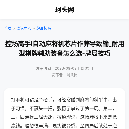
珂头网
首页
>
资讯中心
>
牌局技巧
控场高手!自动麻将机芯片作弊导致输_耐用
型棋牌辅助装备怎么选-牌局技巧
发布时间：2026-08-08｜阅读：1
发布者：珂头网
打麻将可谓是个老手，可经常碰到麻将的斜乎事，出
于习惯，不赢头一把，敷衍了事过了第一局。第二，
三，四连摸三局大胡，按道理说，这场麻将下来是稳
赢钱。理想很丰满，现实很骨感。至四局后就处于逆