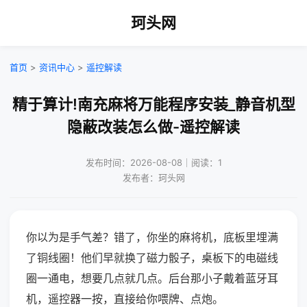
珂头网
首页
>
资讯中心
>
遥控解读
精于算计!南充麻将万能程序安装_静音机型
隐蔽改装怎么做-遥控解读
发布时间：2026-08-08｜阅读：1
发布者：珂头网
你以为是手气差？错了，你坐的麻将机，底板里埋满
了铜线圈！他们早就换了磁力骰子，桌板下的电磁线
圈一通电，想要几点就几点。后台那小子戴着蓝牙耳
机，遥控器一按，直接给你喂牌、点炮。