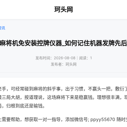
珂头网
资讯
能麻将机免安装控牌仪器_如何记住机器发牌先后
发布时间：2026-08-08｜阅读：1
发布者：珂头网
老手，可经常碰到麻将的斜乎事，出于习惯，不赢头一把，敷衍
摸三局大胡，按道理说，这场麻将下来是稳赢钱。理想很丰满，
局，归根到底还是输钱。
需要帮助，想获取一对一指导，添加微信号; ppyy55670 随时