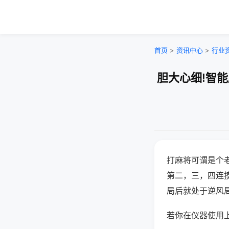
首页
>
资讯中心
>
行业
胆大心细!智
打麻将可谓是个
第二，三，四连
局后就处于逆风
若你在仪器使用上