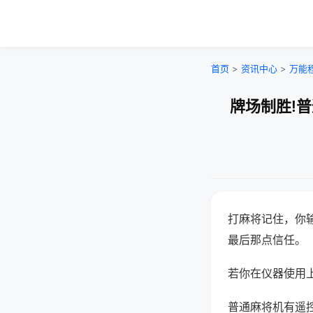
首页
>
资讯中心
>
万能
牌场制胜!
打麻将记住，你
最后那点信任。
若你在仪器使用上
普通麻将机有遥