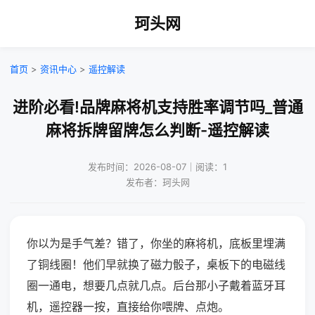
珂头网
首页
>
资讯中心
>
遥控解读
进阶必看!品牌麻将机支持胜率调节吗_普通
麻将拆牌留牌怎么判断-遥控解读
发布时间：2026-08-07｜阅读：1
发布者：珂头网
你以为是手气差？错了，你坐的麻将机，底板里埋满
了铜线圈！他们早就换了磁力骰子，桌板下的电磁线
圈一通电，想要几点就几点。后台那小子戴着蓝牙耳
机，遥控器一按，直接给你喂牌、点炮。