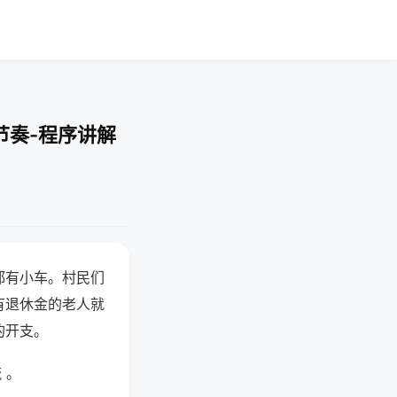
节奏-程序讲解
都有小车。村民们
有退休金的老人就
的开支。
 。