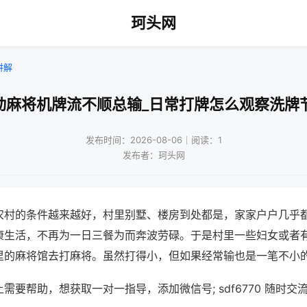
珂头网
讲解
动麻将机牌流不顺总输_日常打牌怎么观察洗牌
发布时间：2026-08-06｜阅读：1
发布者：珂头网
农村的条件越来越好，村里别墅、楼房到处都是，家家户户几乎
康生活，不再为一日三餐为而奔波劳碌。于是村里一些妇女或者
里的麻将馆去打麻将。虽然打得小，但如果经常输也是一笔不小
需要帮助，想获取一对一指导，添加微信号; sdf6770 随时交流