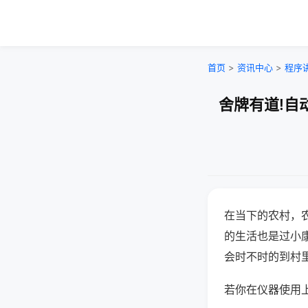
首页
>
资讯中心
>
程序
舍牌有道!自
在当下的农村，
的生活也是过小
会时不时的到村
若你在仪器使用上