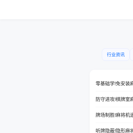
行业资讯
零基础学!免安装
防守进攻!棋牌室
牌场制胜!麻将机
听牌隐蔽!隐形麻