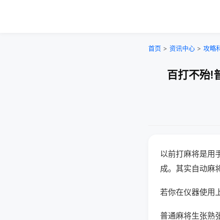
首页
>
资讯中心
>
攻略
百打不殆!
以前打麻将是用
成。其实自动麻
若你在仪器使用上
普通麻将生张熟