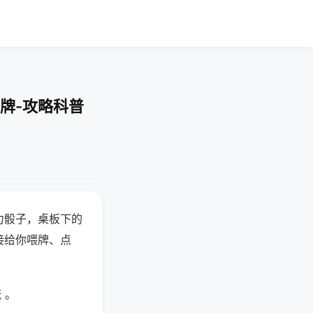
牌-攻略科普
力骰子，桌板下的
接给你喂牌、点
 。