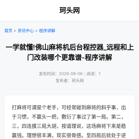
珂头网
首页
>
资讯中心
>
程序讲解
一学就懂!佛山麻将机后台程控器_远程和上
门改装哪个更靠谱-程序讲解
发布时间：2026-08-06｜阅读：1
发布者：珂头网
打麻将可谓是个老手，可经常碰到麻将的斜乎事，出
于习惯，不赢头一把，敷衍了事过了第一局。第二，
三，四连摸三局大胡，按道理说，这场麻将下来是稳
赢钱。理想很丰满，现实很骨感。至四局后就处于逆