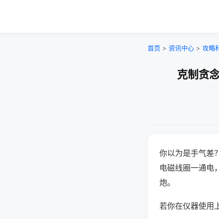
首页
>
资讯中心
>
攻略
克制贪念
你以为是手气差
电磁线圈一通电
炮。
若你在仪器使用上