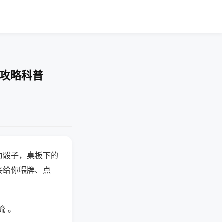
-攻略科普
力骰子，桌板下的
接给你喂牌、点
流 。