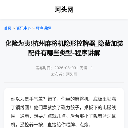
珂头网
首页
>
资讯中心
>
程序讲解
化险为夷!杭州麻将机隐形控牌器_隐蔽加装
配件有哪些类型-程序讲解
发布时间：2026-08-09｜阅读：1
发布者：珂头网
你以为是手气差？错了，你坐的麻将机，底板里埋满
了铜线圈！他们早就换了磁力骰子，桌板下的电磁线
圈一通电，想要几点就几点。后台那小子戴着蓝牙耳
机，遥控器一按，直接给你喂牌、点炮。