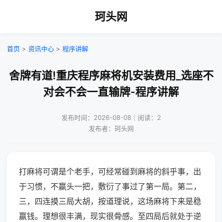
珂头网
首页
>
资讯中心
>
程序讲解
舍牌有道!重庆程序麻将机安装费用_选座不
对会不会一直输牌-程序讲解
发布时间：2026-08-08｜阅读：2
发布者：珂头网
打麻将可谓是个老手，可经常碰到麻将的斜乎事，出
于习惯，不赢头一把，敷衍了事过了第一局。第二，
三，四连摸三局大胡，按道理说，这场麻将下来是稳
赢钱。理想很丰满，现实很骨感。至四局后就处于逆