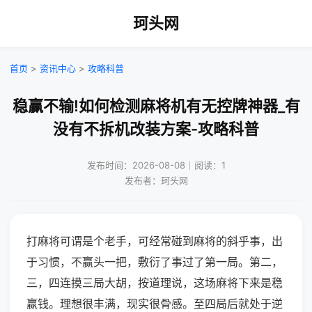
珂头网
首页
>
资讯中心
>
攻略科普
稳赢不输!如何检测麻将机有无控牌神器_有
没有不拆机改装方案-攻略科普
发布时间：2026-08-08｜阅读：1
发布者：珂头网
打麻将可谓是个老手，可经常碰到麻将的斜乎事，出
于习惯，不赢头一把，敷衍了事过了第一局。第二，
三，四连摸三局大胡，按道理说，这场麻将下来是稳
赢钱。理想很丰满，现实很骨感。至四局后就处于逆