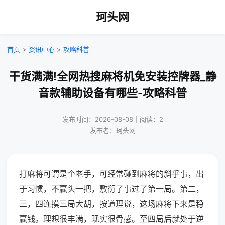
珂头网
首页
>
资讯中心
>
攻略科普
干货满满!全网热搜麻将机免安装控牌器_静
音款辅助设备有哪些-攻略科普
发布时间：2026-08-08｜阅读：2
发布者：珂头网
打麻将可谓是个老手，可经常碰到麻将的斜乎事，出
于习惯，不赢头一把，敷衍了事过了第一局。第二，
三，四连摸三局大胡，按道理说，这场麻将下来是稳
赢钱。理想很丰满，现实很骨感。至四局后就处于逆